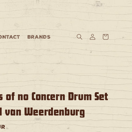
Log
Cart
ONTACT
BRANDS
in
s of no Concern Drum Set
el van Weerdenburg
UR