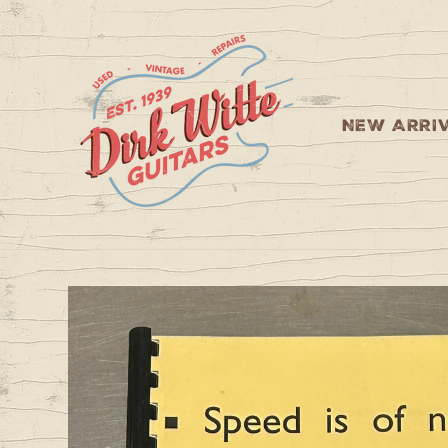
Skip to
content
NEW ARRI
Skip to
product
information