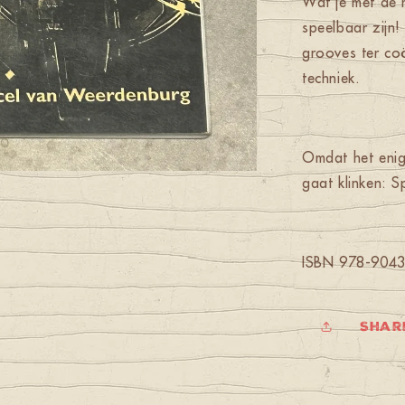
Wat je met de 
speelbaar zijn!
grooves ter co
techniek.
Omdat het enig
gaat klinken: 
ISBN 978-904
Shar