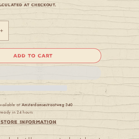
culated at checkout.
Increase
quantity
for
Speed
Add to cart
is
of
no
Concern
Drum
Set
-
Marcel
available at
Amsterdamsestraatweg 340
van
ready in 24 hours
rg
Weerdenburg
 store information