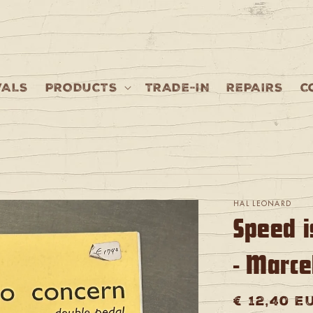
VALS
PRODUCTS
TRADE-IN
REPAIRS
C
HAL LEONARD
Speed i
- Marc
Regular
€ 12,40 E
price