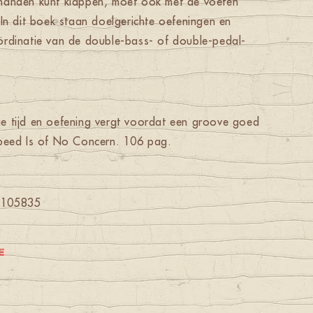
handen kunt klappen, moet ook met de voeten
 In dit boek staan doelgerichte oefeningen en
ördinatie van de double-bass- of double-pedal-
e tijd en oefening vergt voordat een groove goed
Speed Is of No Concern. 106 pag.
3105835
e