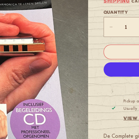
Shipping
cal
Quantity
Quantity
Decrease
quantity
for
Mondharmo
Voor
Beginners
Pickup 
Usually 
View
De Complete gi