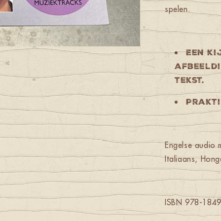
spelen.
Een ki
afbeeldi
tekst.
Prakti
Engelse audio m
Italiaans, Hon
ISBN 978-184