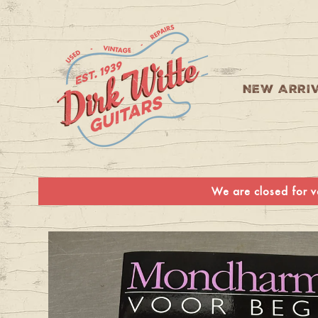
Skip to
content
NEW ARRI
We are closed for va
Skip to
product
information