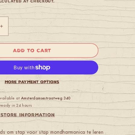
culated at checkout.
Increase
quantity
for
nica
Mondharmonica
Add to cart
Voor
Beginners
More payment options
available at
Amsterdamsestraatweg 340
ready in 24 hours
 store information
ds om stap voor stap mondharmonica te leren