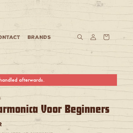
Log
Cart
ONTACT
BRANDS
in
e handled afterwards.
S
rmonica Voor Beginners
R