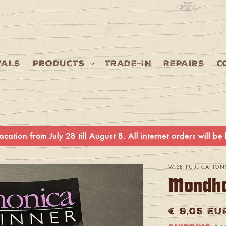
VALS
PRODUCTS
TRADE-IN
REPAIRS
C
cation from July 28 till August 8. All internet orders will b
WISE PUBLICATION
Mondha
Regular
€ 9,05 EU
price